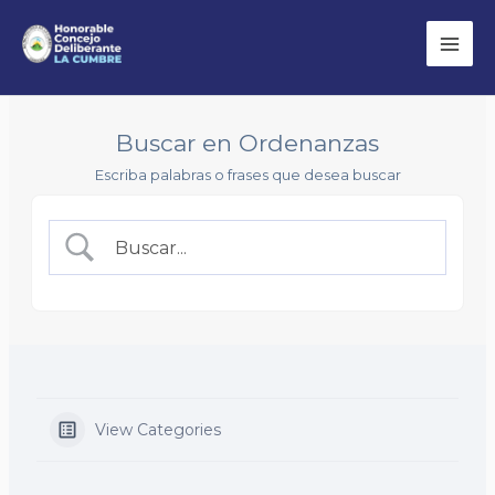
Ir
Bus
Mai
al
Men
contenido
Buscar en Ordenanzas
Escriba palabras o frases que desea buscar
View Categories