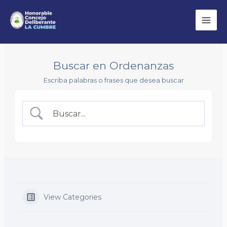
Ir
Bus
Mai
al
Men
contenido
Buscar en Ordenanzas
Escriba palabras o frases que desea buscar
View Categories