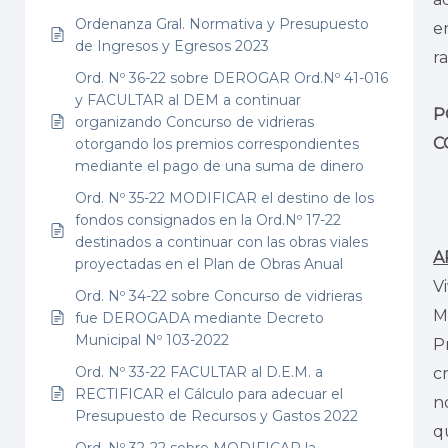
Ordenanza Gral. Normativa y Presupuesto
e
de Ingresos y Egresos 2023
r
Ord. Nº 36-22 sobre DEROGAR Ord.Nº 41-016
y FACULTAR al DEM a continuar
P
organizando Concurso de vidrieras
C
otorgando los premios correspondientes
mediante el pago de una suma de dinero
Ord. Nº 35-22 MODIFICAR el destino de los
fondos consignados en la Ord.Nº 17-22
destinados a continuar con las obras viales
A
proyectadas en el Plan de Obras Anual
V
Ord. Nº 34-22 sobre Concurso de vidrieras
M
fue DEROGADA mediante Decreto
Municipal Nº 103-2022
P
Ord. Nº 33-22 FACULTAR al D.E.M. a
c
RECTIFICAR el Cálculo para adecuar el
n
Presupuesto de Recursos y Gastos 2022
q
Ord. Nº 32-22 sobre MODIFICAR la