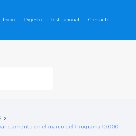
Buscar
Inicio
Digesto
Institucional
Contacto
2
nanciamiento en el marco del Programa 10.000