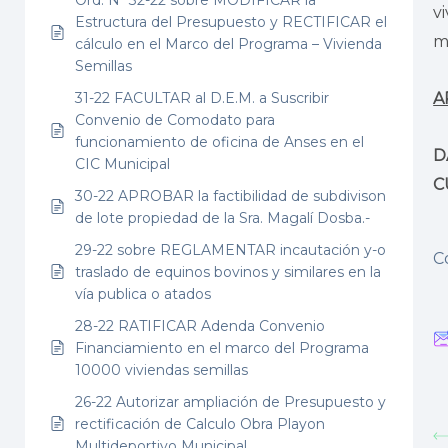
v
Estructura del Presupuesto y RECTIFICAR el
m
cálculo en el Marco del Programa – Vivienda
Semillas
31-22 FACULTAR al D.E.M. a Suscribir
A
Convenio de Comodato para
funcionamiento de oficina de Anses en el
D
CIC Municipal
C
30-22 APROBAR la factibilidad de subdivison
de lote propiedad de la Sra. Magalí Dosba.-
29-22 sobre REGLAMENTAR incautación y-o
C
traslado de equinos bovinos y similares en la
vía publica o atados
28-22 RATIFICAR Adenda Convenio
Financiamiento en el marco del Programa
10000 viviendas semillas
26-22 Autorizar ampliación de Presupuesto y
rectificación de Calculo Obra Playon
Multideportivo Municipal