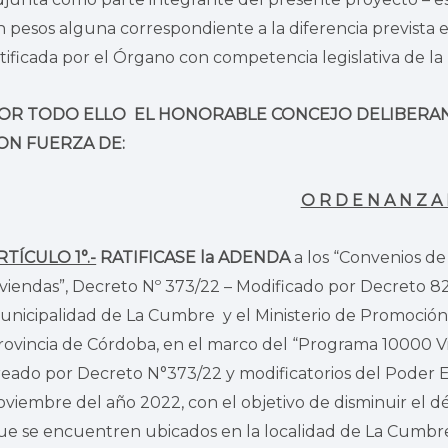
n pesos alguna correspondiente a la diferencia prevista 
atificada por el Órgano con competencia legislativa d
OR TODO ELLO EL HONORABLE CONCEJO DELIBERAN
ON FUERZA DE:
O R D E N A N Z A
RTÍCULO 1°.-
RATIFICASE la ADENDA
a los “Convenios de
iviendas”, Decreto Nº 373/22 – Modificado por Decreto 8
unicipalidad de La Cumbre y el Ministerio de Promoción
rovincia de Córdoba, en el marco del “Programa 10000 Viv
reado por Decreto N°373/22 y modificatorios del Poder Ej
oviembre del año 2022, con el objetivo de disminuir el déf
ue se encuentren ubicados en la localidad de La Cumbre 