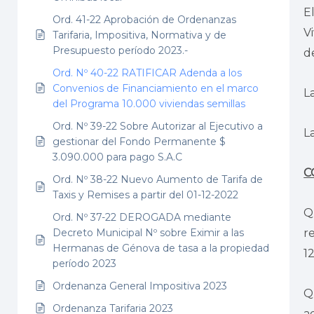
E
Ord. 41-22 Aprobación de Ordenanzas
V
Tarifaria, Impositiva, Normativa y de
Presupuesto período 2023.-
d
Ord. Nº 40-22 RATIFICAR Adenda a los
Convenios de Financiamiento en el marco
L
del Programa 10.000 viviendas semillas
Ord. Nº 39-22 Sobre Autorizar al Ejecutivo a
L
gestionar del Fondo Permanente $
3.090.000 para pago S.A.C
C
Ord. Nº 38-22 Nuevo Aumento de Tarifa de
Taxis y Remises a partir del 01-12-2022
Q
Ord. Nº 37-22 DEROGADA mediante
Decreto Municipal Nº sobre Eximir a las
r
Hermanas de Génova de tasa a la propiedad
1
período 2023
Ordenanza General Impositiva 2023
Q
Ordenanza Tarifaria 2023
a